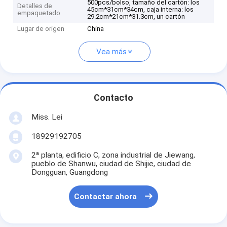
500pcs/bolso, tamaño del cartón: los
Detalles de
45cm*31cm*34cm, caja interna: los
empaquetado
29.2cm*21cm*31.3cm, un cartón
Lugar de origen
China
Vea más
Contacto
Miss. Lei
18929192705
2ª planta, edificio C, zona industrial de Jiewang,
pueblo de Shanwu, ciudad de Shijie, ciudad de
Dongguan, Guangdong
Contactar ahora