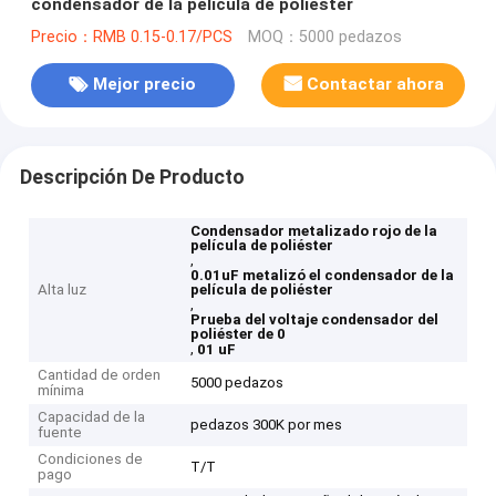
condensador de la película de poliéster
Precio：RMB 0.15-0.17/PCS
MOQ：5000 pedazos
Mejor precio
Contactar ahora
Descripción De Producto
Condensador metalizado rojo de la
película de poliéster
,
0.01uF metalizó el condensador de la
Alta luz
película de poliéster
,
Prueba del voltaje condensador del
poliéster de 0
,
01 uF
Cantidad de orden
5000 pedazos
mínima
Capacidad de la
pedazos 300K por mes
fuente
Condiciones de
T/T
pago