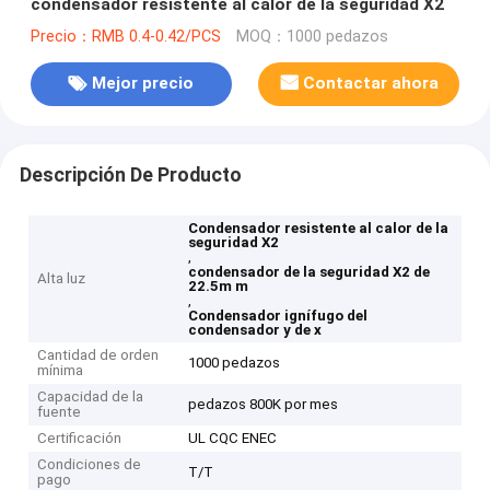
condensador resistente al calor de la seguridad X2
Precio：RMB 0.4-0.42/PCS
MOQ：1000 pedazos
Mejor precio
Contactar ahora
Descripción De Producto
Condensador resistente al calor de la
seguridad X2
,
condensador de la seguridad X2 de
Alta luz
22.5m m
,
Condensador ignífugo del
condensador y de x
Cantidad de orden
1000 pedazos
mínima
Capacidad de la
pedazos 800K por mes
fuente
Certificación
UL CQC ENEC
Condiciones de
T/T
pago