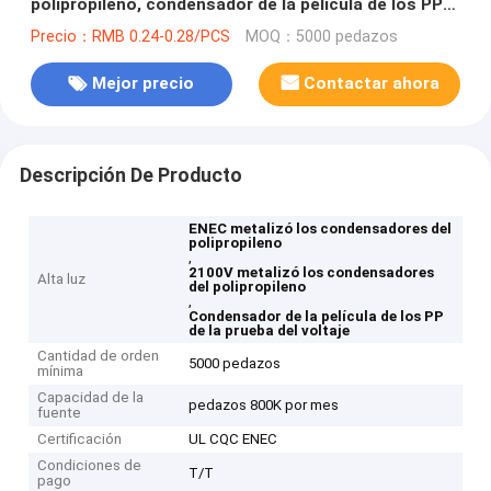
polipropileno, condensador de la película de los PP
de la prueba del voltaje
Precio：RMB 0.24-0.28/PCS
MOQ：5000 pedazos
Mejor precio
Contactar ahora
Descripción De Producto
ENEC metalizó los condensadores del
polipropileno
,
2100V metalizó los condensadores
Alta luz
del polipropileno
,
Condensador de la película de los PP
de la prueba del voltaje
Cantidad de orden
5000 pedazos
mínima
Capacidad de la
pedazos 800K por mes
fuente
Certificación
UL CQC ENEC
Condiciones de
T/T
pago