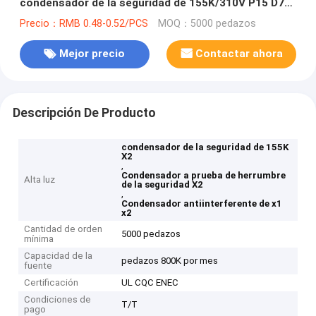
condensador de la seguridad de 155K/310V P15 D7
X2
Precio：RMB 0.48-0.52/PCS
MOQ：5000 pedazos
Mejor precio
Contactar ahora
Descripción De Producto
condensador de la seguridad de 155K
X2
,
Condensador a prueba de herrumbre
Alta luz
de la seguridad X2
,
Condensador antiinterferente de x1
x2
Cantidad de orden
5000 pedazos
mínima
Capacidad de la
pedazos 800K por mes
fuente
Certificación
UL CQC ENEC
Condiciones de
T/T
pago